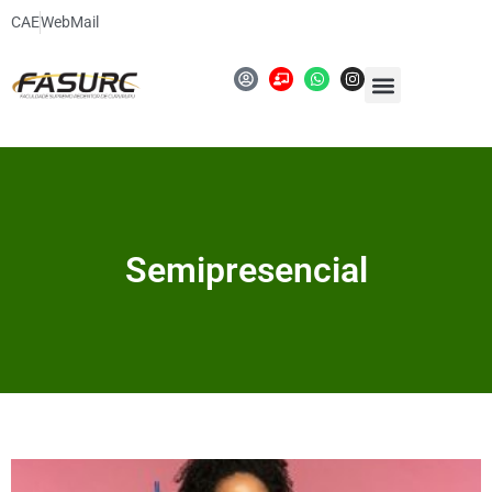
CAE
WebMail
Semipresencial